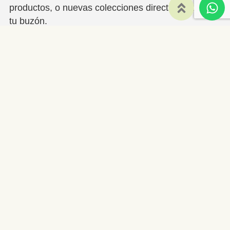
productos, o nuevas colecciones directamente en
tu buzón.
política de privacidad
aviso legal
He leido y acepto la
y el
Enviar
633 622 427
info@carinetes.com