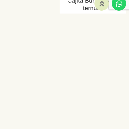
Cajita Burbujas de
ternura
57,00
€
Ver detalles
Cajita Con todo el
amor del mundo
142,00
€
Ver detalles
Cajita Con todo mi