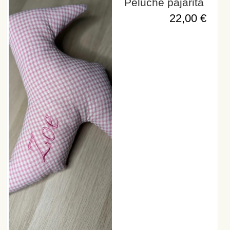
Peluche pajarita
22,00
€