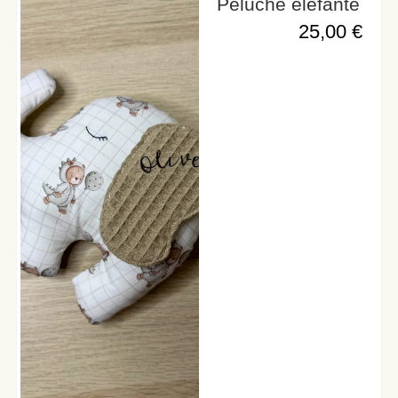
Peluche elefante
25,00
€