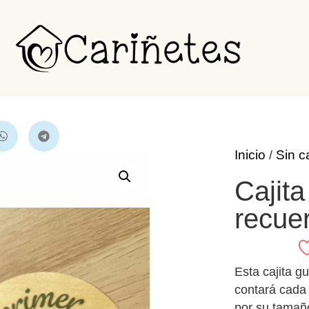
Inicio
Sin c
/
Cajita
recue
Esta cajita gu
contará cada
por su tamañ