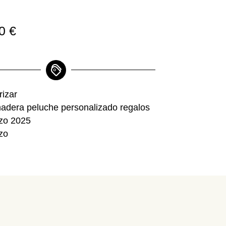
00
€
rizar
adera
peluche
personalizado
regalos
zo 2025
zo