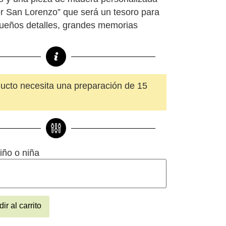
r San Lorenzo” que será un tesoro para
ueños detalles, grandes memorias
ucto necesita una preparación de 15
iño o niña
ir al carrito