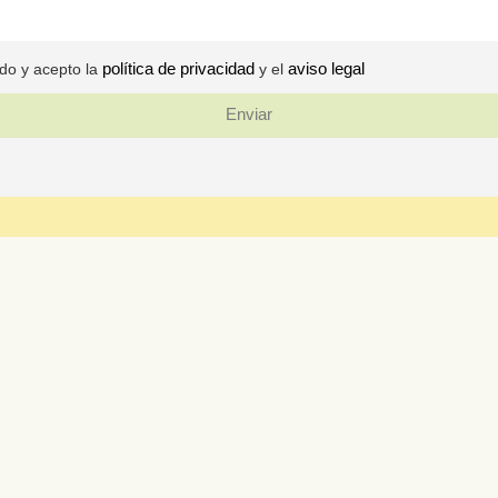
política de privacidad
aviso legal
ido y acepto la
y el
Enviar
+ Información
Sobre mi
Mis productos
Envíos y condiciones de venta
Devoluciones