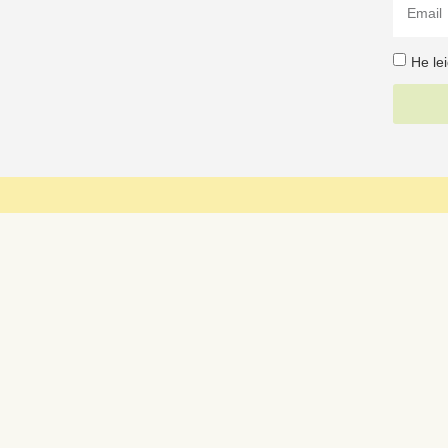
He le
633 622 427
info@carinetes.com