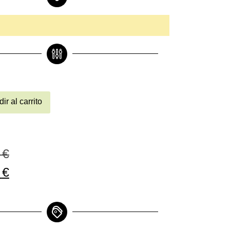
ir al carrito
0
€
0
€