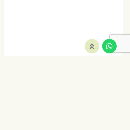
Babero
estampado
elefante rosa