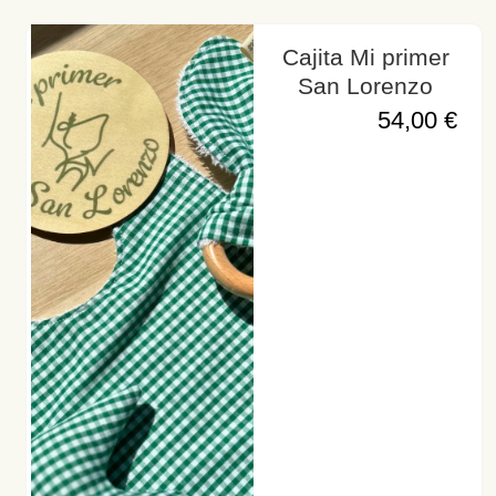
Cajita Mi primer
San Lorenzo
54,00
€