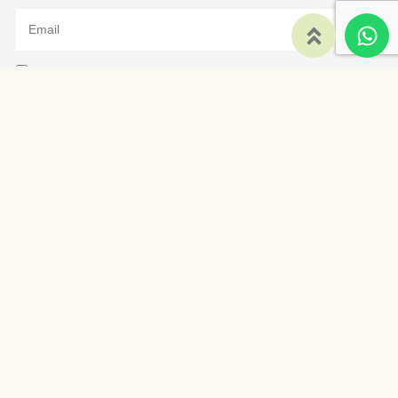
política de privacidad
aviso legal
He leido y acepto la
y el
Enviar
633 622 427
info@carinetes.com